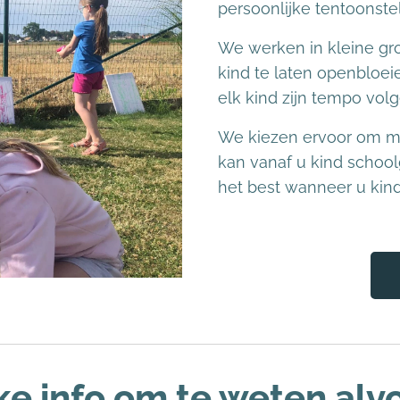
persoonlijke tentoonstel
We werken in kleine gro
kind te laten openbloe
elk kind zijn tempo vol
We kiezen ervoor om me
kan vanaf u kind schoolg
het best wanneer u kin
ke info om te weten alvo