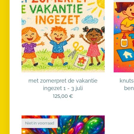
met zomerpret de vakantie
knutse
ingezet 1 - 3 juli
ben
125,00
€
Niet in voorraad