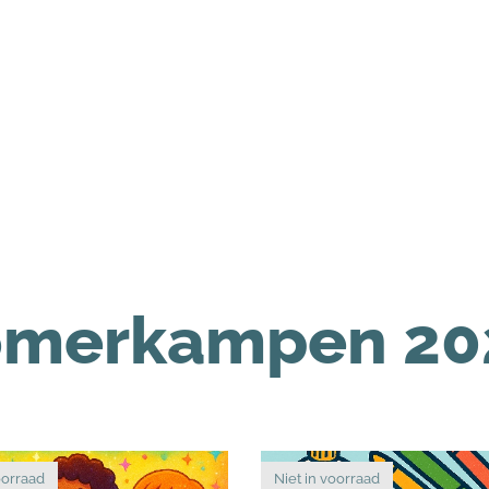
omerkampen 20
oorraad
Niet in voorraad