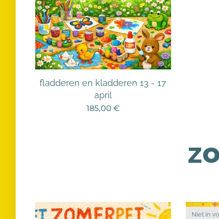
fladderen en kladderen 13 - 17
april
185,00
€
z
Niet in v