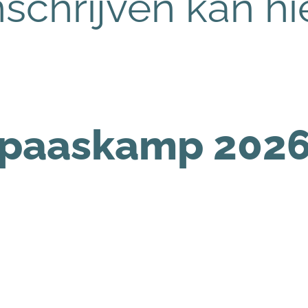
nschrijven kan hi
paaskamp 202