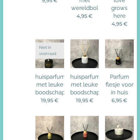
met
love
9,95
€
wereldbol
grows
here
4,95
€
4,95
€
Niet in
voorraad
huisparfum
huisparfum
Parfum
met leuke
met leuke
flesje voor
boodschap
boodschap
in huis
19,95
€
19,95
€
6,95
€