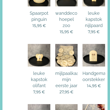
Spaarpot
wanddecoratie
leuke
pinguin
hoepel
kapstok
zoo
nijlpaard
15,95
€
15,95
€
7,95
€
leuke
mijlpaalkaartjes
Handgemaak
kapstok
mijn
oorstekkers
olifant
eerste jaar
14,95
€
7,95
€
27,95
€