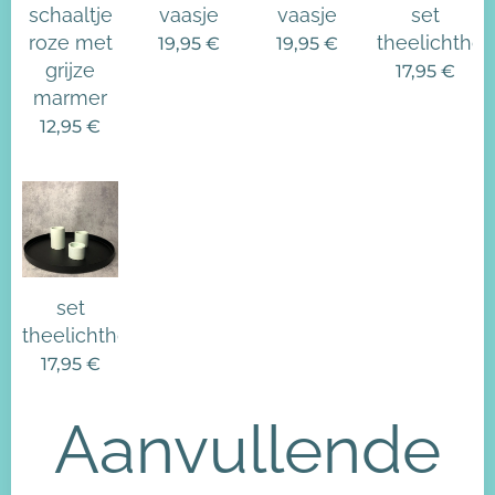
schaaltje
vaasje
vaasje
set
roze met
theelichtho
19,95
€
19,95
€
grijze
17,95
€
marmer
12,95
€
set
theelichthouders
17,95
€
Aanvullende