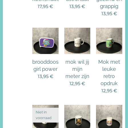
grappig
17,95
€
13,95
€
13,95
€
brooddoos
mok wil jij
Mok met
girl power
mijn
leuke
meter zijn
retro
13,95
€
opdruk
12,95
€
12,95
€
Niet in
voorraad