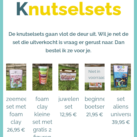
K
nutselsets
De knutselsets gaan vlot de deur uit. Wil je net de
set die uitverkocht is vraag er gerust naar. Dan
bestel ik ze voor je.
Niet in
voorraad
zeemeerminnen
foam
juwelen
beginnersset
set
set met
clay
set
boetseren
aliens
foam
kleine
universu
12,95
€
21,95
€
clay
set met
39,95
€
gratis 2
26,95
€