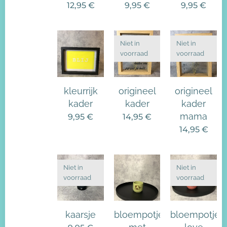
12,95
€
9,95
€
9,95
€
Niet in
Niet in
voorraad
voorraad
kleurrijk
origineel
origineel
kader
kader
kader
mama
9,95
€
14,95
€
14,95
€
Niet in
Niet in
voorraad
voorraad
kaarsje
bloempotje
bloempotje