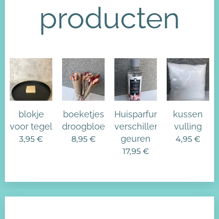
producten
blokje
boeketjes
Huisparfum
kussen
voor tegel
droogbloemen
verschillende
vulling
geuren
3,95
€
8,95
€
4,95
€
17,95
€