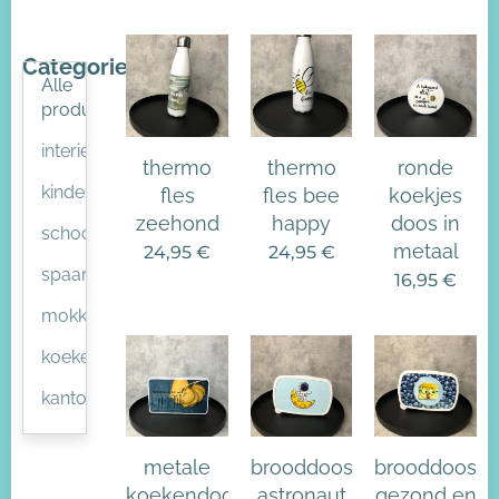
Categorieën
Alle
producten
interieur
thermo
thermo
ronde
kinderkamer
fles
fles bee
koekjes
zeehond
happy
doos in
school
metaal
24,95
€
24,95
€
spaarpot
16,95
€
mokken
koekendoos
kantoor
metale
brooddoos
brooddoos
koekendoos
astronaut
gezond en