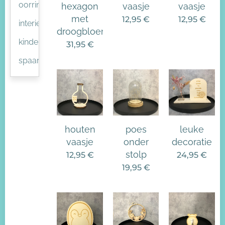
oorringen
hexagon
vaasje
vaasje
met
12,95
€
12,95
€
interieur
droogbloemen
kinderkamer
31,95
€
spaarpot
houten
poes
leuke
vaasje
onder
decoratie
stolp
12,95
€
24,95
€
19,95
€