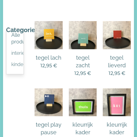
Categorieën
Alle
producten
interieur
tegel lach
tegel
tegel
kinderkamer
zacht
lieverd
12,95
€
12,95
€
12,95
€
tegel play
kleurrijk
kleurrijk
pause
kader
kader