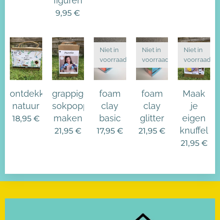
figuren
9,95
€
Niet in
Niet in
Niet in
voorraad
voorraad
voorraad
ontdekkingskoffer
grappige
foam
foam
Maak
natuur
sokpoppen
clay
clay
je
maken
basic
glitter
eigen
18,95
€
knuffel
21,95
€
17,95
€
21,95
€
21,95
€