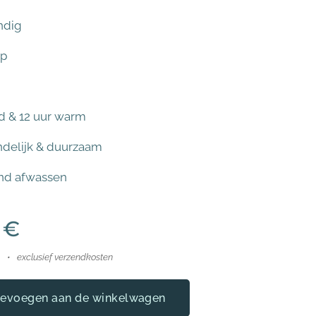
ndig
p
d & 12 uur warm
ndelijk & duurzaam
nd afwassen
€
exclusief verzendkosten
evoegen aan de winkelwagen