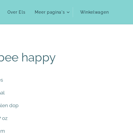
Over Els
Meer pagina's
Winkelwagen
 bee happy
es
aal
talen dop
7 oz
mm