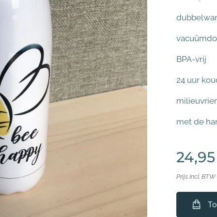
dubbelwa
vacuümdo
BPA-vrij
24 uur kou
milieuvrie
met de ha
24,95
Prijs Incl. BTW
To