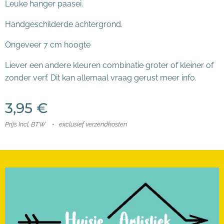
Leuke hanger paasei.
Handgeschilderde achtergrond.
Ongeveer 7 cm hoogte
Liever een andere kleuren combinatie groter of kleiner of
zonder verf. Dit kan allemaal vraag gerust meer info.
3,95
€
Prijs Incl. BTW
exclusief verzendkosten