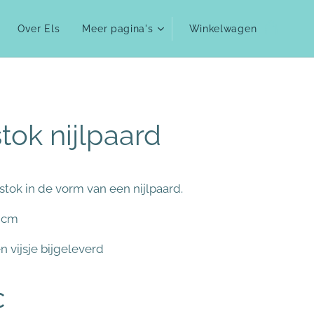
Over Els
Meer pagina's
Winkelwagen
tok nijlpaard
tok in de vorm van een nijlpaard.
 cm
n vijsje bijgeleverd
€