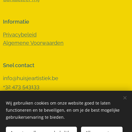
Informatie
Privacybeleid
Algemene Voorwaarden
Snel contact
info@huisjeartistiek.be
+32 473 543133
Wij gebruiken cookies om onze website goed te laten
functioneren en te beveiligen, en om je de best mogelijke
Cookies
gebruikerservaring te bieden.