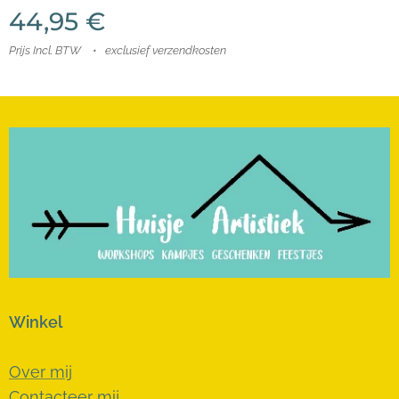
44,95
€
Prijs Incl. BTW
exclusief verzendkosten
Winkel
Over mij
Contacteer mij