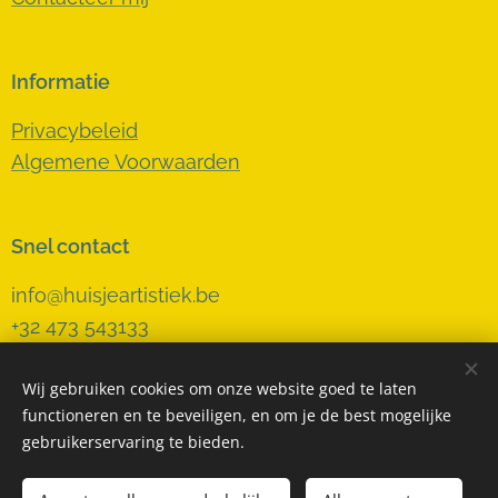
Informatie
Privacybeleid
Algemene Voorwaarden
Snel contact
info@huisjeartistiek.be
+32 473 543133
Wij gebruiken cookies om onze website goed te laten
functioneren en te beveiligen, en om je de best mogelijke
Cookies
gebruikerservaring te bieden.