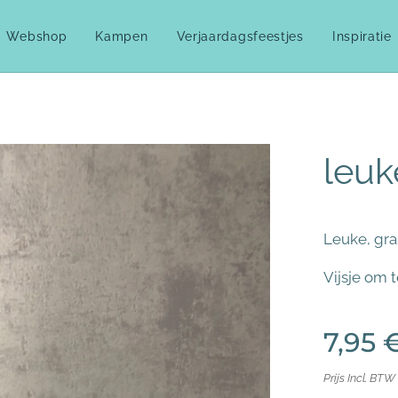
Webshop
Kampen
Verjaardagsfeestjes
Inspiratie
leuk
Leuke, gra
Vijsje om t
7,95
Prijs Incl. BTW