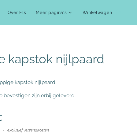
Over Els
Meer pagina's
Winkelwagen
e kapstok nijlpaard
ppige kapstok nijlpaard.
e bevestigen zijn erbij geleverd.
€
exclusief verzendkosten