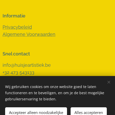
Informatie
Privacybeleid
Algemene Voorwaarden
Snel contact
info@huisjeartistiek.be
+32 473 543133
Wij gebruiken cookies om onze website goed te laten
functioneren en te beveiligen, en om je de best mogelijke
Cookies
gebruikerservaring te bieden.
Accepteer alleen noodzakelijke
Toevoegen aan de winkelwagen
Alles accepteren