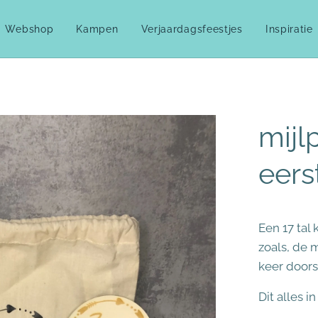
Webshop
Kampen
Verjaardagsfeestjes
Inspiratie
mijl
eers
Een 17 tal
zoals, de 
keer doorsl
Dit alles i