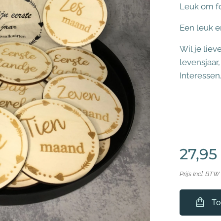
Leuk om f
Een leuk e
Wil je lie
levensjaar
Interessen
27,95
Prijs Incl. BTW
To