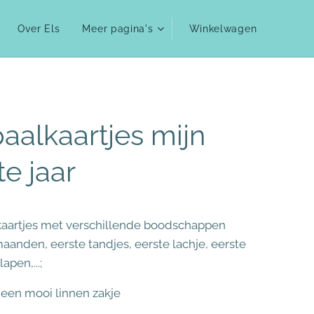
Over Els
Meer pagina's
Winkelwagen
paalkaartjes mijn
te jaar
 kaartjes met verschillende boodschappen
maanden, eerste tandjes, eerste lachje, eerste
apen,...;
n een mooi linnen zakje