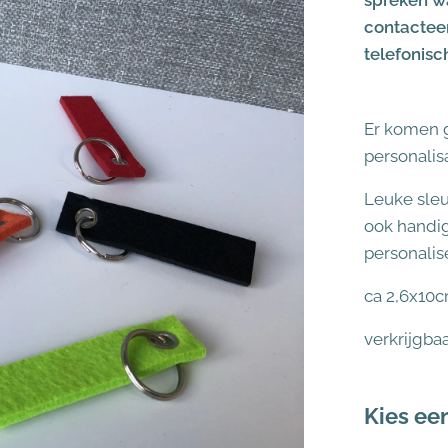
spreken wa
contacteer
telefonisc
Er komen ge
personalisa
Leuke sleu
ook handi
personalis
ca 2,6x10
verkrijgbaa
Kies een