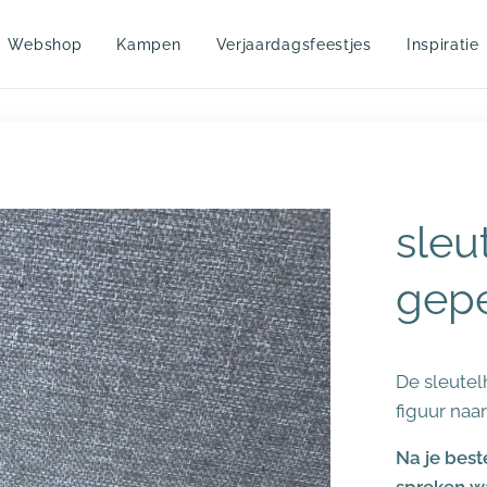
Webshop
Kampen
Verjaardagsfeestjes
Inspiratie
sleu
gepe
De sleutel
figuur naa
Na je beste