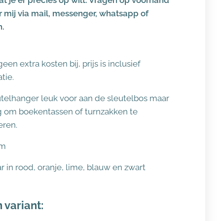
t je er precies op wilt. Vragen op voorhand
 mij via mail, messenger, whatsapp of
h.
en extra kosten bij, prijs is inclusief
tie.
telhanger leuk voor aan de sleutelbos maar
g om boekentassen of turnzakken te
eren.
cm
r in rood, oranje, lime, blauw en zwart
 variant: