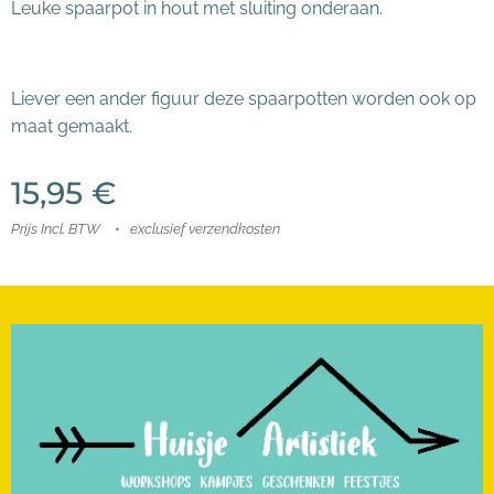
Leuke spaarpot in hout met sluiting onderaan.
Liever een ander figuur deze spaarpotten worden ook op
maat gemaakt.
15,95
€
Prijs Incl. BTW
exclusief verzendkosten