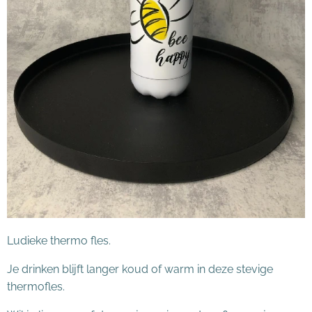
Ludieke thermo fles.
Je drinken blijft langer koud of warm in deze stevige
thermofles.