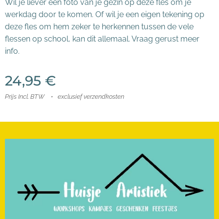
Wil je liever een foto van je gezin op deze fles om je
werkdag door te komen. Of wil je een eigen tekening op
deze fles om hem zeker te herkennen tussen de vele
flessen op school, kan dit allemaal. Vraag gerust meer
info.
24,95
€
Prijs Incl. BTW
exclusief verzendkosten