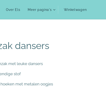
Over Els
Meer pagina's
Winkelwagen
zak dansers
nzak met leuke dansers
endige stof
e hoeken met metalen oogjes