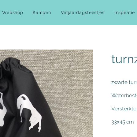
Webshop
Kampen
Verjaardagsfeestjes
Inspiratie
turn
zwarte tur
Waterbest
Versterkt
33x45 cm