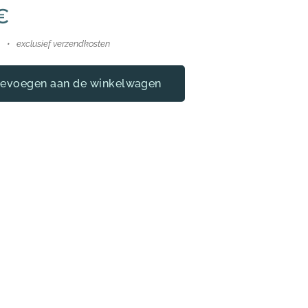
€
exclusief verzendkosten
evoegen aan de winkelwagen