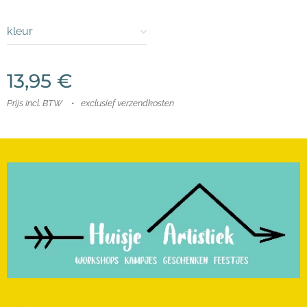
kleur
13,95
€
Prijs Incl. BTW
exclusief verzendkosten