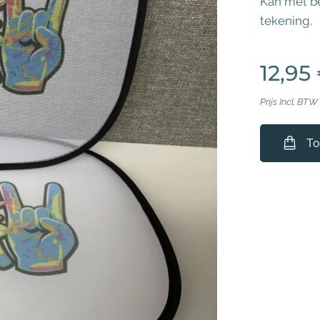
Kan met b
tekening.
12,95
Prijs Incl. BTW
To