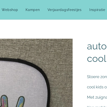
Webshop
Kampen
Verjaardagsfeestjes
Inspiratie
aut
cool
Stoere zon
cool kids 
Met zuign