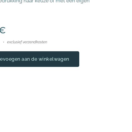
edrukking naar keuze of met een eigen
€
exclusief verzendkosten
evoegen aan de winkelwagen