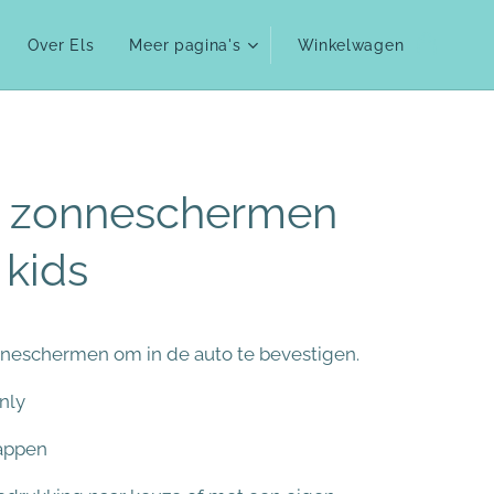
Over Els
Meer pagina's
Winkelwagen
o zonneschermen
 kids
neschermen om in de auto te bevestigen.
only
appen